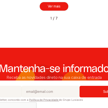
Ver mais
1 / 7
Mantenha-se informad
Receba as novidades direto na sua caixa de entrada
letter, concordo com a
Política de Privacidade
do Grupo Lusiaves