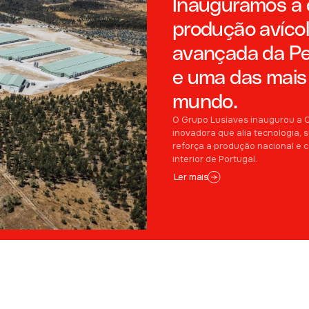
Inaugurámos a 
produção avíco
avançada da Pen
e uma das mais
mundo.
O Grupo Lusiaves inaugurou a Q
inovadora que alia tecnologia, 
reforça a produção nacional e 
interior de Portugal.
Ler mais