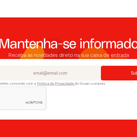
Mantenha-se informad
Receba as novidades direto na sua caixa de entrada
letter, concordo com a
Política de Privacidade
do Grupo Lusiaves