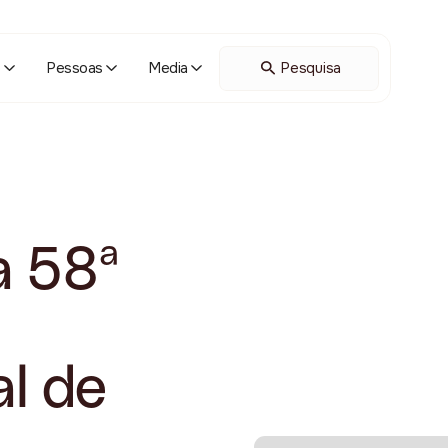
o
Pessoas
Media
a 58ª
al de