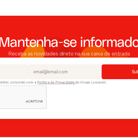
Mantenha-se informad
Receba as novidades direto na sua caixa de entrada
letter, concordo com a
Política de Privacidade
do Grupo Lusiaves