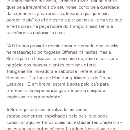
(e frangamente deliciosa). Promete fazer “dar ao dente”
quer pela irreverência do seu nome, como pela qualidade
da experiência gastronómica, levando qualquer um a
perder “o piu” ou até mesmo a piar por mais - uma vez que
é feita com uma peça nobre do frango, a mais tenra e
também mais unânime, a coxa.
“A Bifranga promete revolucionar o mercado dos snacks
na restauração portuguesa. Bifanas há muitas, mas a
Bifranga é só Lusiaves, e tem como objetivo dinamizar o
negócio dos nossos clientes com uma oferta
frangamente inovadora e saborosa” refere Bruna
Henriques, Diretora de Marketing Alimentar do Grupo
Lusiaves. “E, em breve, estará à solta pelo país para
oferecer uma experiência gastronómica completa,
explosiva e surpreendente”.
A Bifranga será comercializada em vários
estabelecimentos, espalhados pelo país, que pode
consultar aqui, entre os quais os restaurantes Chickinho -
os estabelecimentos número 1 a aderir à iniciativa e ao