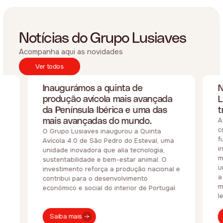
Notícias do Grupo Lusiaves
Acompanha aqui as novidades
Ver todos
Inaugurámos a quinta de
N
produção avícola mais avançada
L
da Península Ibérica e uma das
t
mais avançadas do mundo.
A
c
O Grupo Lusiaves inaugurou a Quinta
f
Avícola 4.0 de São Pedro do Esteval, uma
i
unidade inovadora que alia tecnologia,
m
sustentabilidade e bem-estar animal. O
u
investimento reforça a produção nacional e
a
contribui para o desenvolvimento
m
económico e social do interior de Portugal.
l
Saiba mais