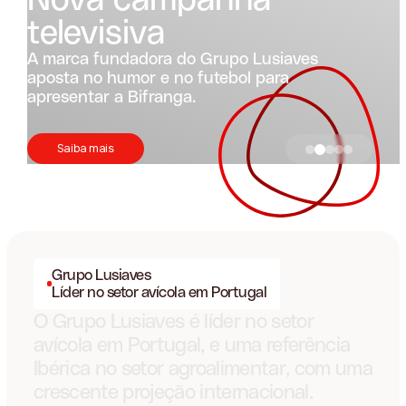
Protocolo Pio
o Lusiaves
ol para
Grupo Lusiaves assina pro
dos Bombeiros Portuguese
Saiba mais
Grupo Lusiaves
Líder no setor avícola em Portugal
O Grupo Lusiaves é líder no setor
avícola em Portugal, e uma referência
Ibérica no setor agroalimentar, com uma
crescente projeção internacional.