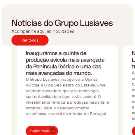
Notícias do Grupo Lusiaves
Acompanha aqui as novidades
Ver todos
Inaugurámos a quinta de
N
produção avícola mais avançada
L
da Península Ibérica e uma das
t
mais avançadas do mundo.
A
c
O Grupo Lusiaves inaugurou a Quinta
f
Avícola 4.0 de São Pedro do Esteval, uma
i
unidade inovadora que alia tecnologia,
m
sustentabilidade e bem-estar animal. O
u
investimento reforça a produção nacional e
a
contribui para o desenvolvimento
m
económico e social do interior de Portugal.
l
Saiba mais