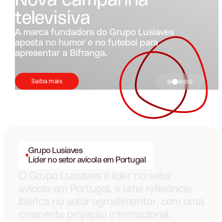
Protocolo Pioneiro
Grupo Lusiaves assina protocolo com a Liga
dos Bombeiros Portugueses
Saiba mais
Grupo Lusiaves
Líder no setor avícola em Portugal
O Grupo Lusiaves é líder no setor
avícola em Portugal, e uma referência
Ibérica no setor agroalimentar, com uma
crescente projeção internacional.